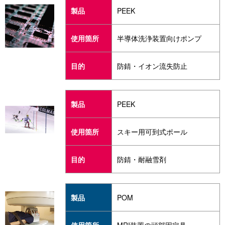
製品
PEEK
使用箇所
半導体洗浄装置向けポンプ
目的
防錆・イオン流失防止
製品
PEEK
使用箇所
スキー用可到式ポール
目的
防錆・耐融雪剤
製品
POM
使用箇所
MRI装置の頭部固定具