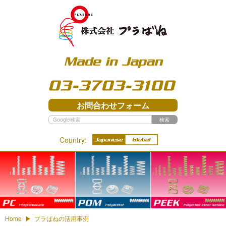
03-3703-3100
お問合わせフォーム
検索
Country:
PC - Polycarbonate
POM - Polyacetal
PEEK - Polyether ether
ketone
Home
プラばねの活用事例