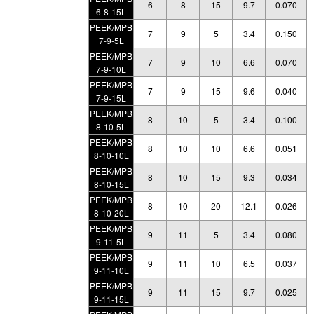
6
8
15
9.7
0.070
6-8-15L
PEEK/MPB
7
9
5
3.4
0.150
7-9-5L
PEEK/MPB
7
9
10
6.6
0.070
7-9-10L
PEEK/MPB
7
9
15
9.6
0.040
7-9-15L
PEEK/MPB
8
10
5
3.4
0.100
8-10-5L
PEEK/MPB
8
10
10
6.6
0.051
8-10-10L
PEEK/MPB
8
10
15
9.3
0.034
8-10-15L
PEEK/MPB
8
10
20
12.1
0.026
8-10-20L
PEEK/MPB
9
11
5
3.4
0.080
9-11-5L
PEEK/MPB
9
11
10
6.5
0.037
9-11-10L
PEEK/MPB
9
11
15
9.7
0.025
9-11-15L