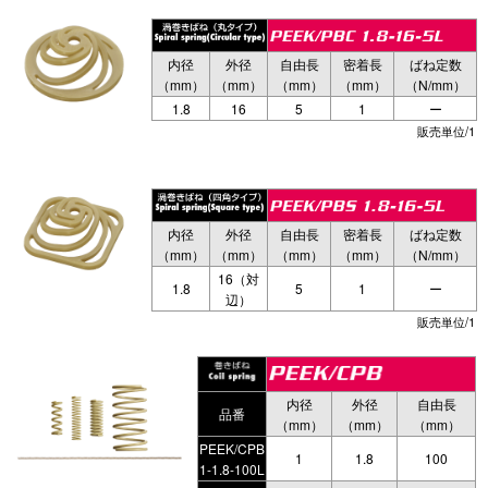
内径
外径
自由長
密着長
ばね定数
（mm）
（mm）
（mm）
（mm）
（N/mm）
1.8
16
5
1
ー
販売単位/1
内径
外径
自由長
密着長
ばね定数
（mm）
（mm）
（mm）
（mm）
（N/mm）
16（対
1.8
5
1
ー
辺）
販売単位/1
内径
外径
自由長
品番
（mm）
（mm）
（mm）
PEEK/CPB
1
1.8
100
1-1.8-100L