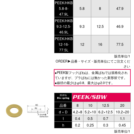
PEEK/HKB
5.8-8-
5.8
8
47.9
47.9L
PEEK/HKB
9.3-12.5-
9.3
12.5
46.9
46.9L
PEEK/HKB
12-16-
12
16
77.5
77.5L
販売単位/1
ORDER▶品番・サイズ・販売単位にてご注文くだ
さい
●PEEK製フックばねは、金属ばねでは規格化され
ていますが、プラばねには無かった新形状です。
●線径の最少はφ0.8、最大はφ2.0です。
品番
8
10
12.5
20
d × D
4.2×8
5.2×10
6.2×12.5
10.2×20
t
0.4
0.5
0.7
1.1
h
0.2
0.25
0.3
0.45
販売単位/1